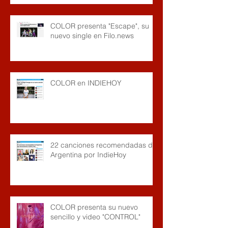
COLOR presenta "Escape", su
nuevo single en Filo.news
COLOR en INDIEHOY
22 canciones recomendadas de
Argentina por IndieHoy
COLOR presenta su nuevo
sencillo y video "CONTROL"