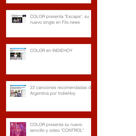
COLOR presenta "Escape", su
nuevo single en Filo.news
COLOR en INDIEHOY
22 canciones recomendadas de
Argentina por IndieHoy
COLOR presenta su nuevo
sencillo y video "CONTROL"