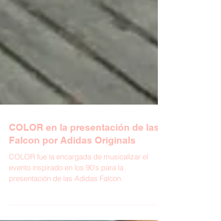
COLOR en la presentación de las
Falcon por Adidas Originals
COLOR fue la encargada de musicalizar el
evento inspirado en los 90's para la
presentación de las Adidas Falcon.