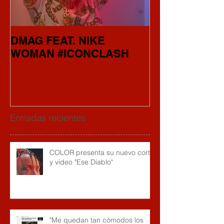
DMAG FEAT. NIKE
"CAMINO" el 
WOMAN #ICONCLASH
COLOR
Entradas recientes
COLOR presenta su nuevo corte
y video "Ese Diablo"
"Me quedan tan cómodos los