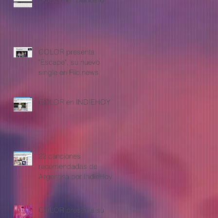
COLOR presenta
"Escape", su nuevo
single en Filo.news
COLOR en INDIEHOY
22 canciones
recomendadas de
Argentina por IndieHoy
COLOR presenta su