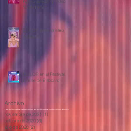
nuevo sencillo y video
"CONTROL"
COLOR estrena Miro
Adelante
COLOR en el Festival
Online de Billboard
Archivo
noviembre de 2021
(1)
1 entrada
octubre de 2020
(6)
6 entradas
julio de 2020
(2)
2 entradas