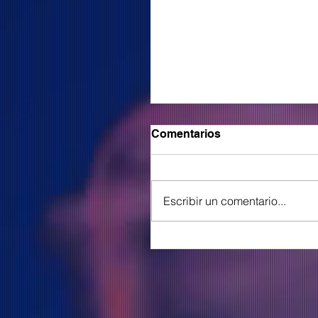
Comentarios
Escribir un comentario...
COLOR presenta su nue
corte y video "Ese Diabl