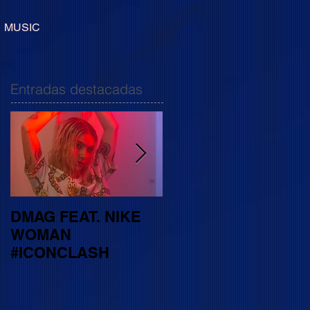
MUSIC
Entradas destacadas
DMAG FEAT. NIKE
"CAMINO" el primer
WOMAN
EP de COLOR
#ICONCLASH