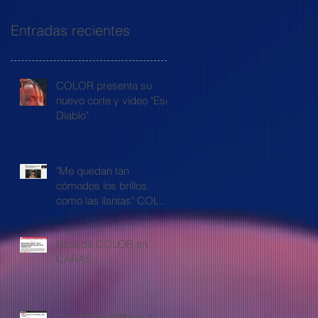
Entradas recientes
COLOR presenta su
nuevo corte y video "Ese
Diablo"
"Me quedan tan
cómodos los brillos
como las llantas" COLOR
en Filo.news
Nota de COLOR en
CARAS
COLOR en Billboard