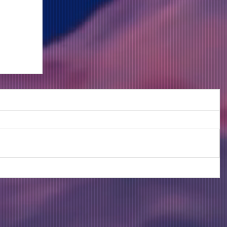
vo
o"