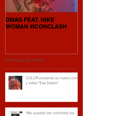
DMAG FEAT. NIKE
"CAMINO" el 
WOMAN #ICONCLASH
COLOR
Entradas recientes
COLOR presenta su nuevo corte
y video "Ese Diablo"
"Me quedan tan cómodos los