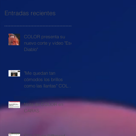
Entradas recientes
COLOR presenta su
nuevo corte y video "Ese
Diablo"
"Me quedan tan
cómodos los brillos
como las llantas" COLOR
en Filo.news
Nota de COLOR en
CARAS
COLOR en Billboard