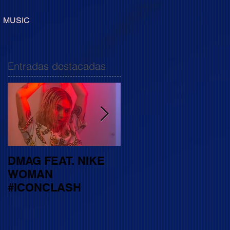
MUSIC
Entradas destacadas
DMAG FEAT. NIKE
"CAMINO" el primer
WOMAN
EP de COLOR
#ICONCLASH