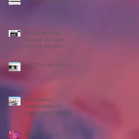
COLOR presenta
"Escape", su nuevo
single en Filo.news
COLOR en INDIEHOY
22 canciones
recomendadas de
Argentina por IndieHoy
COLOR presenta su