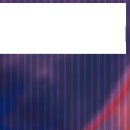
vo
o"