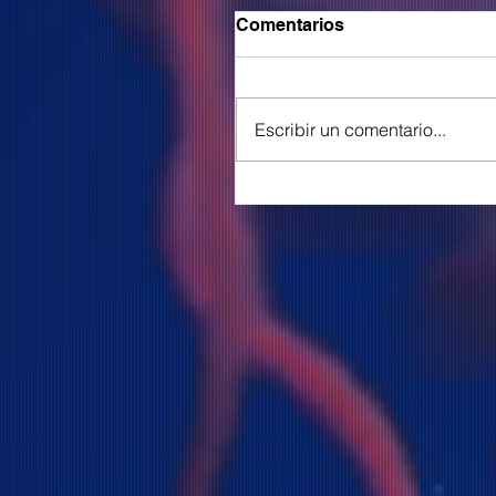
Comentarios
Escribir un comentario...
COLOR presenta su nue
corte y video "Ese Diabl