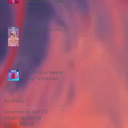
nuevo sencillo y video
"CONTROL"
COLOR estrena Miro
Adelante
COLOR en el Festival
Online de Billboard
Archivo
noviembre de 2021
(1)
1 entrada
octubre de 2020
(6)
6 entradas
julio de 2020
(2)
2 entradas