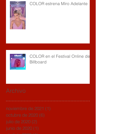
COLOR estrena Miro Adelante
COLOR en el Festival Online de
Billboard
Archivo
noviembre de 2021
(1)
1 entrada
octubre de 2020
(6)
6 entradas
julio de 2020
(2)
2 entradas
junio de 2020
(1)
1 entrada