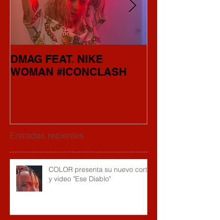
DMAG FEAT. NIKE
"CAMINO" el 
WOMAN #ICONCLASH
COLOR
Entradas recientes
COLOR presenta su nuevo corte
y video "Ese Diablo"