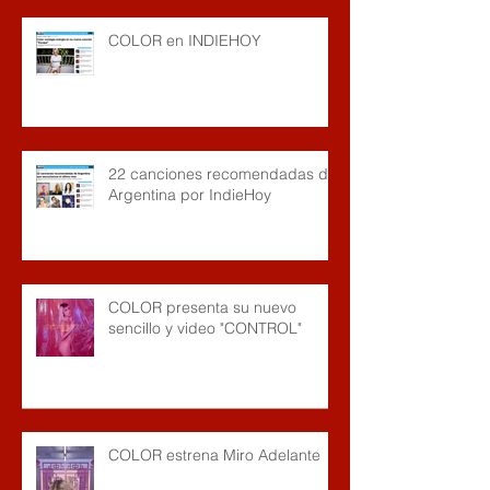
COLOR en INDIEHOY
22 canciones recomendadas de
Argentina por IndieHoy
COLOR presenta su nuevo
sencillo y video "CONTROL"
COLOR estrena Miro Adelante