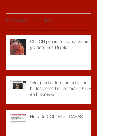
Entradas recientes
COLOR presenta su nuevo corte
y video "Ese Diablo"
"Me quedan tan cómodos los
brillos como las llantas" COLOR
en Filo.news
Nota de COLOR en CARAS