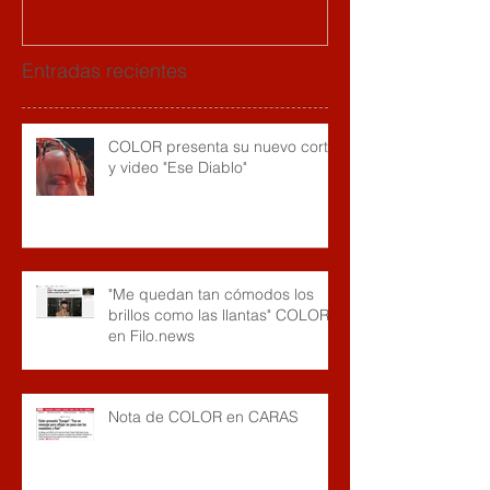
Entradas recientes
COLOR presenta su nuevo corte
y video "Ese Diablo"
"Me quedan tan cómodos los
brillos como las llantas" COLOR
en Filo.news
Nota de COLOR en CARAS